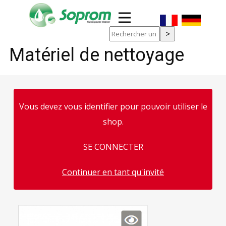
Matériel de nettoyage
 Type II et
ouche de
Vous devez vous identifier pour pouvoir utiliser le
shop.
SE CONNECTER
Continuer en tant qu'invité
'examen